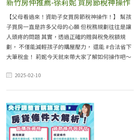
新竹房仲推薦-徐莉妮 買房節稅神操作
【父母看過來！資助子女買房節稅神操作！】 幫孩
子買房一直是許多父母的心願 但稅務規劃往往是讓
人頭疼的問題 其實，透過正確的贈與稅免稅額規
劃， 不僅能減輕孩子的購屋壓力， 還能 #合法省下
大筆稅金！ 莉妮今天就來帶大家了解如何操作吧～
2025-02-10