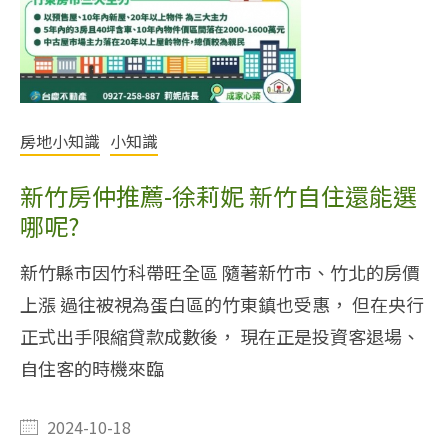
房地小知識
小知識
新竹房仲推薦-徐莉妮 新竹自住還能選
哪呢?
新竹縣市因竹科帶旺全區 隨著新竹市、竹北的房價
上漲 過往被視為蛋白區的竹東鎮也受惠， 但在央行
正式出手限縮貸款成數後， 現在正是投資客退場、
自住客的時機來臨
2024-10-18