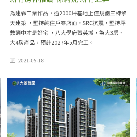
為建霖工業作品，逾2000坪基地上僅規劃三棟擎
天建築 ，堅持純住戶零店面，SRC抗震，堅持坪
數適中才是好宅 ，八大學府菁英城，為大3房、
大4房產品，預計2027年5月完工。
2021-05-18