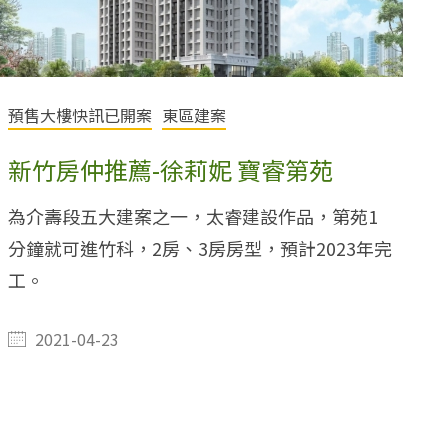
預售大樓快訊已開案
東區建案
新竹房仲推薦-徐莉妮 寶睿第苑
為介壽段五大建案之一，太睿建設作品，第苑1
分鐘就可進竹科，2房、3房房型，預計2023年完
工。
2021-04-23