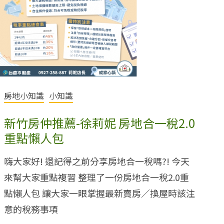
房地小知識
小知識
新竹房仲推薦-徐莉妮 房地合一稅2.0
重點懶人包
嗨大家好! 還記得之前分享房地合一稅嗎?! 今天
來幫大家重點複習 整理了一份房地合一稅2.0重
點懶人包 讓大家一眼掌握最新賣房／換屋時該注
意的稅務事項