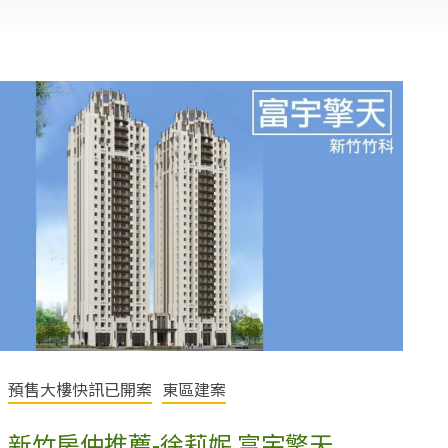
預售大樓快訊已開案
東區建案
新竹房仲推薦-徐莉妮 富宇擎天