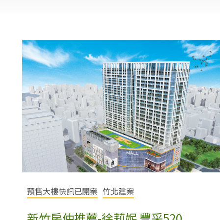
預售大樓快訊已開案
竹北建案
新竹房仲推薦-徐莉妮 豐采520