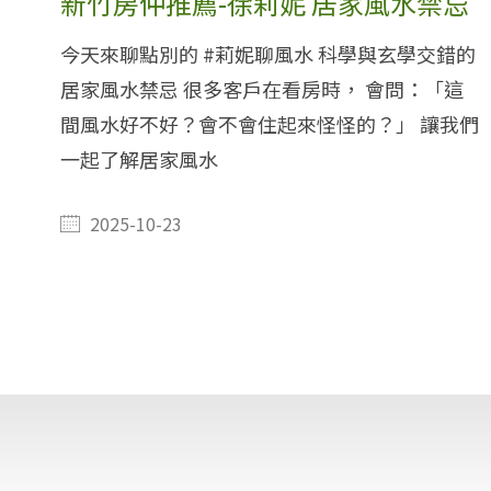
新竹房仲推薦-徐莉妮 居家風水禁忌
今天來聊點別的 #莉妮聊風水 科學與玄學交錯的
居家風水禁忌 很多客戶在看房時， 會問：「這
間風水好不好？會不會住起來怪怪的？」 讓我們
一起了解居家風水
2025-10-23