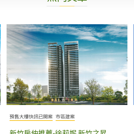
預售大樓快訊已開案
市區建案
新竹房仲推薦-徐莉妮 新竹之昇