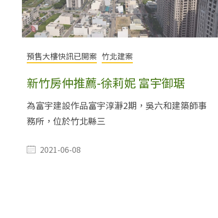
預售大樓快訊已開案
竹北建案
新竹房仲推薦-徐莉妮 富宇御琚
為富宇建設作品富宇淳瀞2期，吳六和建築師事
務所，位於竹北縣三
2021-06-08