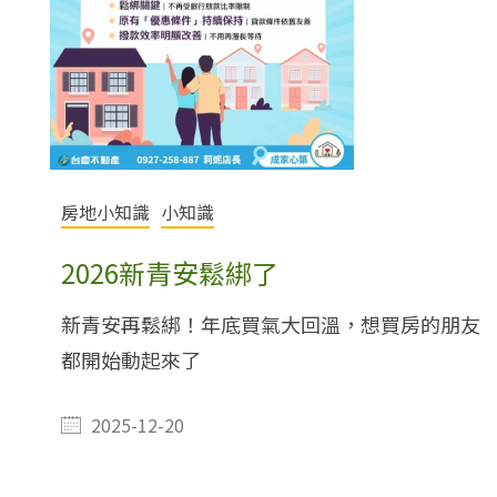
房地小知識
小知識
2026新青安鬆綁了
新青安再鬆綁！年底買氣大回溫，想買房的朋友
都開始動起來了
2025-12-20