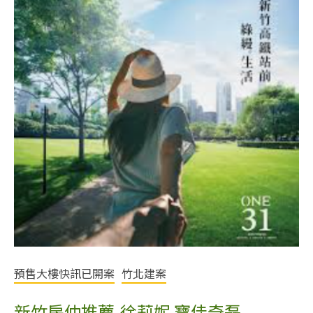
預售大樓快訊已開案
竹北建案
新竹房仲推薦-徐莉妮 寶佳奇磊