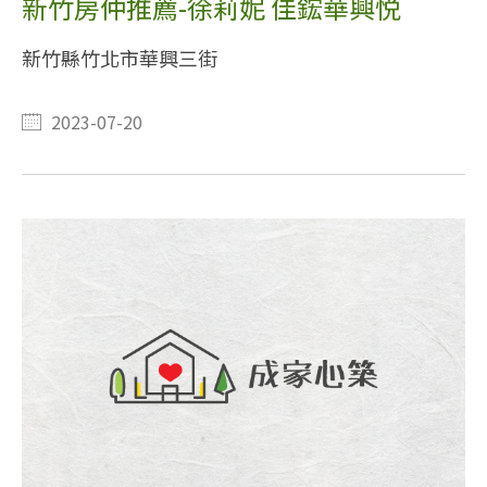
新竹房仲推薦-徐莉妮 佳鋐華興悦
新竹縣竹北市華興三街
2023-07-20