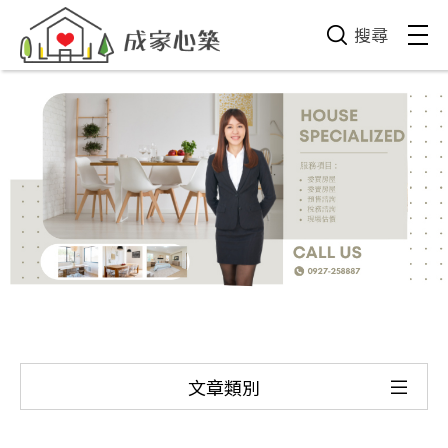
搜尋
文章類別