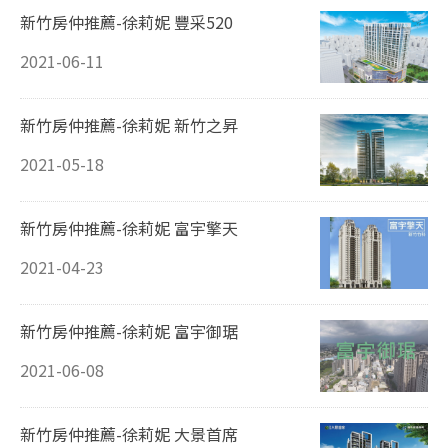
新竹房仲推薦-徐莉妮 豐采520
2021-06-11
新竹房仲推薦-徐莉妮 新竹之昇
2021-05-18
新竹房仲推薦-徐莉妮 富宇擎天
2021-04-23
新竹房仲推薦-徐莉妮 富宇御琚
2021-06-08
新竹房仲推薦-徐莉妮 大景首席