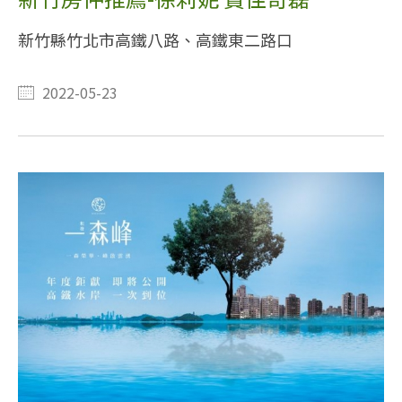
新竹縣竹北市高鐵八路、高鐵東二路口
2022-05-23