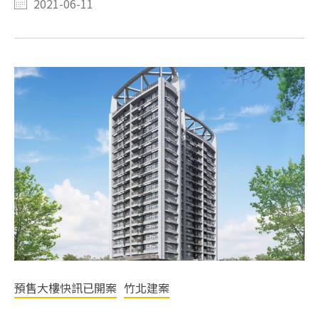
2021-06-11
預售大樓快訊已開案
竹北建案