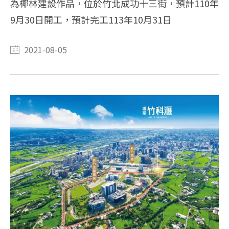
為椰林建設作品，位於竹北成功十三街，預計110年
9月30日開工，預計完工113年10月31日
2021-08-05