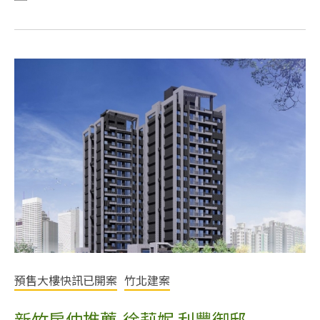
預售大樓快訊已開案
竹北建案
新竹房仲推薦-徐莉妮 利豐御邸