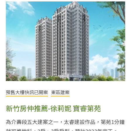
預售大樓快訊已開案
東區建案
新竹房仲推薦-徐莉妮 寶睿第苑
為介壽段五大建案之一，太睿建設作品，第苑1分鐘