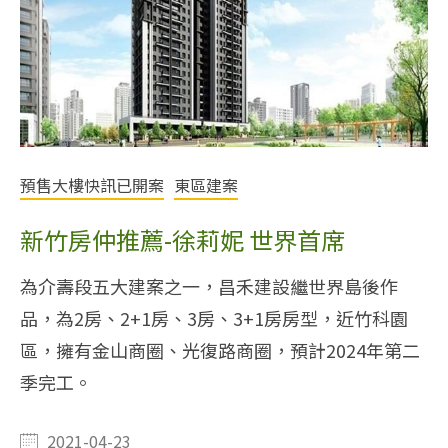
預售大樓快訊已開案
東區建案
新竹房仲推薦-徐莉妮 世界首席
為介壽段五大建案之一，昌禾建設繼世界島後作
品，為2房、2+1房、3房、3+1房房型，近竹科園
區，擁有金山商圈、光復路商圈，預計2024年第二
季完工。
2021-04-23