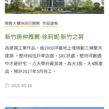
預售大樓快訊已開案
市區建案
新竹房仲推薦-徐莉妮 新竹之昇
為建霖工業作品，逾2000坪基地上僅規劃三棟擎天
建築 ，堅持純住戶零店面，SRC抗震，堅持坪數適
中才是好宅 ，八大學府菁英城，為大3房、大4房產
品，預計2027年5月完工。
2021-05-18