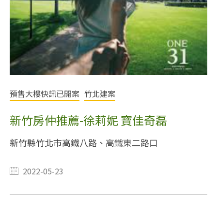
預售大樓快訊已開案
竹北建案
新竹房仲推薦-徐莉妮 寶佳奇磊
新竹縣竹北市高鐵八路、高鐵東二路口
2022-05-23