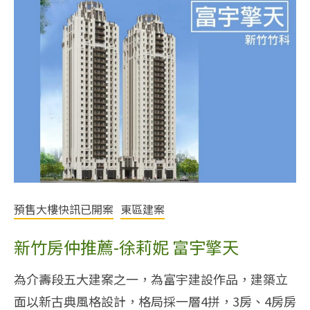
預售大樓快訊已開案
東區建案
新竹房仲推薦-徐莉妮 富宇擎天
為介壽段五大建案之一，為富宇建設作品，建築立
面以新古典風格設計，格局採一層4拼，3房、4房房