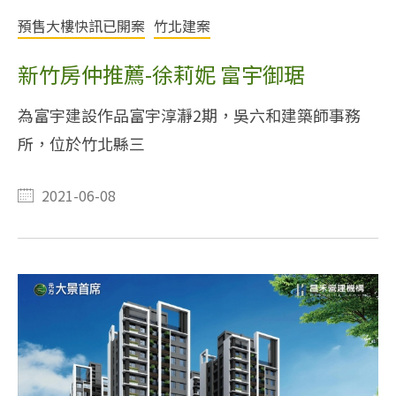
預售大樓快訊已開案
竹北建案
新竹房仲推薦-徐莉妮 富宇御琚
為富宇建設作品富宇淳瀞2期，吳六和建築師事務
所，位於竹北縣三
2021-06-08