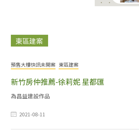
東區建案
預售大樓快訊未開案
東區建案
新竹房仲推薦-徐莉妮 星都匯
為昌益建設作品
2021-08-11