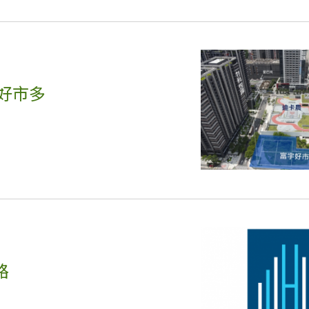
 好市多
路