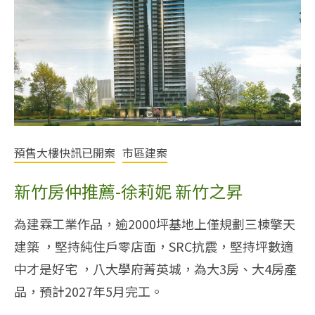
預售大樓快訊已開案
市區建案
新竹房仲推薦-徐莉妮 新竹之昇
為建霖工業作品，逾2000坪基地上僅規劃三棟擎天
建築 ，堅持純住戶零店面，SRC抗震，堅持坪數適
中才是好宅 ，八大學府菁英城，為大3房、大4房產
品，預計2027年5月完工。