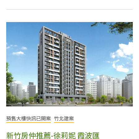
預售大樓快訊已開案
竹北建案
新竹房仲推薦-徐莉妮 霞波匯