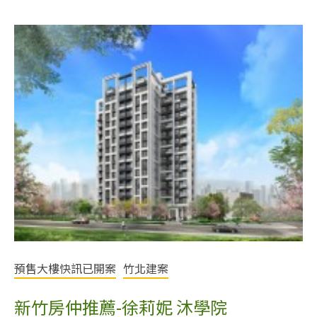
預售大樓快訊已開案
竹北建案
新竹房仲推薦-徐莉妮 沐學院