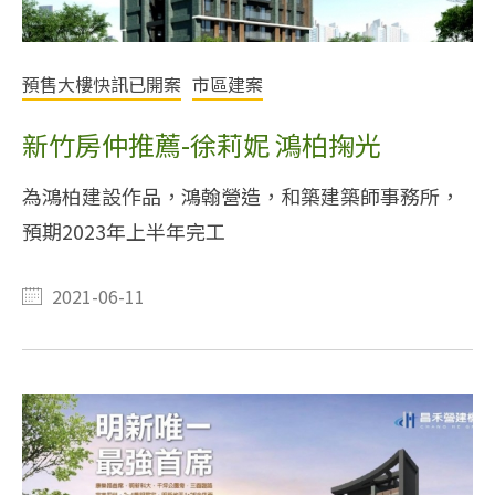
預售大樓快訊已開案
市區建案
新竹房仲推薦-徐莉妮 鴻柏掬光
為鴻柏建設作品，鴻翰營造，和築建築師事務所，
預期2023年上半年完工
2021-06-11