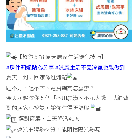
【教你 5 招 夏天居家生活優化技巧】
#房仲莉妮貼心分享
#涼感生活不靠冷氣也能做到
夏天一到，回家像進烤箱
睡不好、吃不下、電費飆高怎麼辦？
今天莉妮教你 5 個「不用裝潢、不花大錢」就能做
到的居家小祕訣，讓你住得更舒服
選對窗簾，白天降溫40%
遮光＋隔熱材質，能阻擋陽光熱源