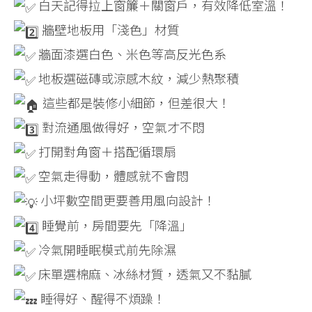
白天記得拉上窗簾＋關窗戶，有效降低室溫！
牆壁地板用「淺色」材質
牆面漆選白色、米色等高反光色系
地板選磁磚或涼感木紋，減少熱聚積
這些都是裝修小細節，但差很大！
對流通風做得好，空氣才不悶
打開對角窗＋搭配循環扇
空氣走得動，體感就不會悶
小坪數空間更要善用風向設計！
睡覺前，房間要先「降溫」
冷氣開睡眠模式前先除濕
床單選棉麻、冰絲材質，透氣又不黏膩
睡得好、醒得不煩躁！