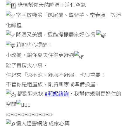
綠植幫你天然降溫＋淨化空氣
室內放幾盆「虎尾蘭、龜背芋、常春藤」等淨
化綠植
降溫又美觀，還能提振居家好心情
莉妮貼心提醒：
小改變，讓你夏天住得更舒適
除了買房大小事，
住起來「涼不涼、舒服不舒服」也很重要！
不管你是租屋族、剛買新家或準備換屋，
都歡迎來找
#莉妮諮詢
，我幫你規劃更好住的
空間
»»»»»»»»»»»»»»»»»»»»
個人經營網站 成家心築