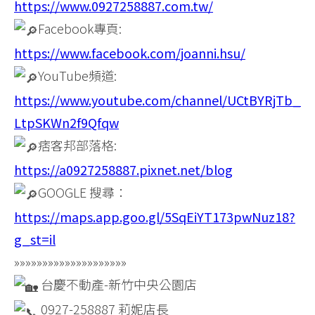
https://www.0927258887.com.tw/
Facebook專頁:
https://www.facebook.com/joanni.hsu/
YouTube頻道:
https://www.youtube.com/channel/UCtBYRjTb_
LtpSKWn2f9Qfqw
痞客邦部落格:
https://a0927258887.pixnet.net/blog
GOOGLE 搜尋：
https://maps.app.goo.gl/5SqEiYT173pwNuz18?
g_st=il
»»»»»»»»»»»»»»»»»»»»
台慶不動產-新竹中央公園店
0927-258887 莉妮店長